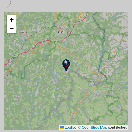
+
−
Leaflet
|
©
OpenStreetMap
contributors