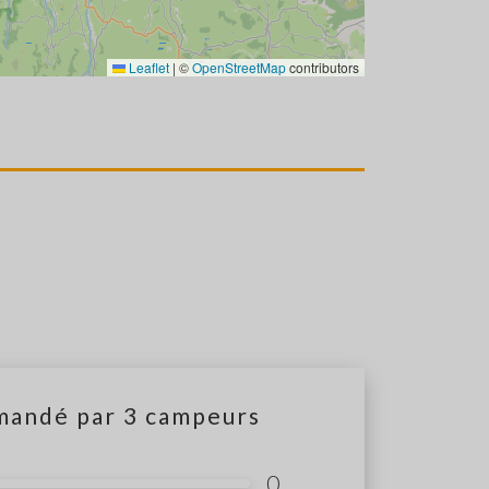
Leaflet
|
©
OpenStreetMap
contributors
mandé par
3
campeurs
0