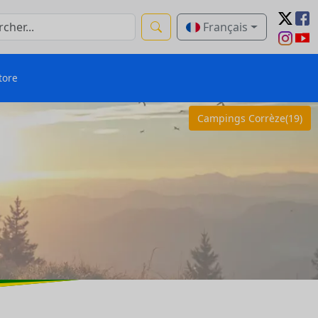
Français
tore
Campings Corrèze(19)