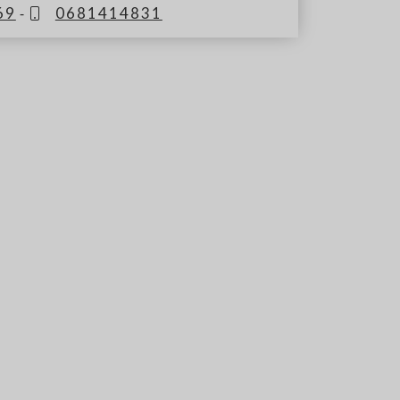
69
-
0681414831