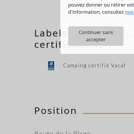
pouvez donner ou retirer vo
d'information, consultez
nos
Labels &
Continuer sans
accepter
certifications
Camping certifié Vacaf
Position
Route de la Plage