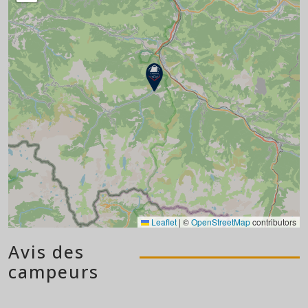
Leaflet
|
©
OpenStreetMap
contributors
Avis des
campeurs