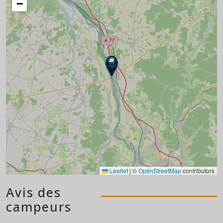
−
Leaflet
|
©
OpenStreetMap
contributors
Avis des
campeurs