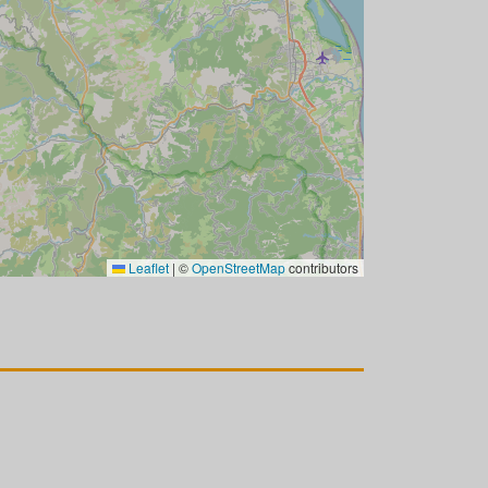
Leaflet
|
©
OpenStreetMap
contributors