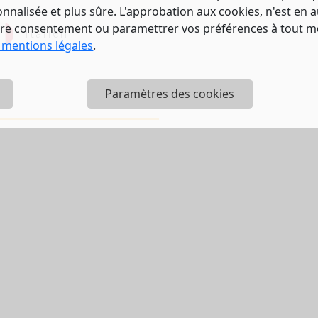
nalisée et plus sûre. L'approbation aux cookies, n'est en a
tre consentement ou paramettrer vos préférences à tout 
Italien
 mentions légales
.
Paramètres des cookies