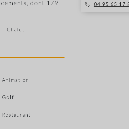
acements, dont 179
04 95 65 17 
Chalet
Animation
Golf
Restaurant