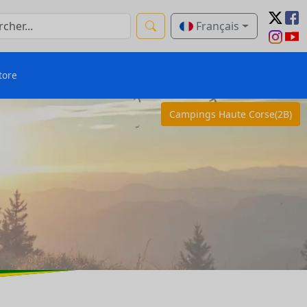
Français
tore
Campings Haute Corse(2B)