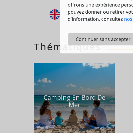
offrons une expérience person
pouvez donner ou retirer vo
Anglais
d'information, consultez
nos
Continuer sans accepter
Thématiques
Camping En Bord De
Mer