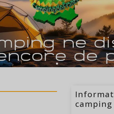
s
camping ouvert
Informat
camping