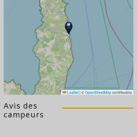
Leaflet
|
©
OpenStreetMap
contributors
Avis des
campeurs