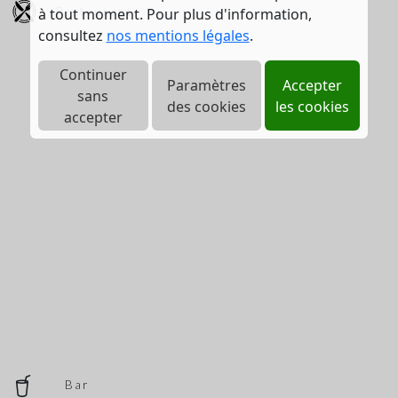
Restaurant
à tout moment. Pour plus d'information,
consultez
nos mentions légales
.
Continuer
Paramètres
Accepter
sans
des cookies
les cookies
accepter
Bar