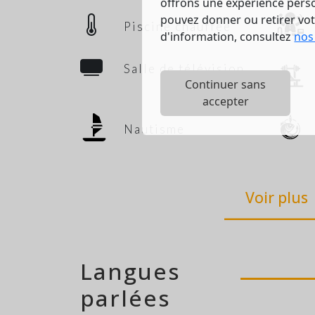
offrons une expérience person
pouvez donner ou retirer vo
Piscine chauffée
d'information, consultez
nos
Salle de télévision
Continuer sans
accepter
Nautisme
Voir plus
Langues
parlées