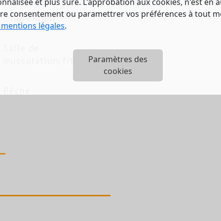
nalisée et plus sûre. L'approbation aux cookies, n'est en a
tre consentement ou paramettrer vos préférences à tout 
Club enfant
 mentions légales
.
Salle de
Paramètres des
musculation/fitness
cookies
Pêche