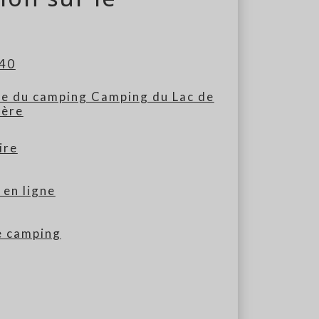
.40
ite du camping Camping du Lac de
ière
ire
 en ligne
e camping