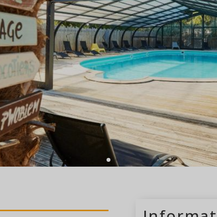
nts
camping 
Informat