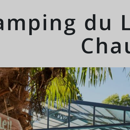
amping du L
Chau