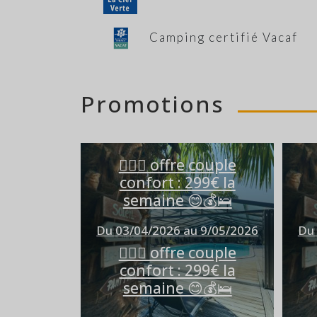
Camping certifié Vacaf
Promotions
👩‍❤️‍👨 offre couple
confort : 299€ la
semaine 😊💰🛌
Du 03/04/2026 au 9/05/2026
Du 
👩‍❤️‍👨 offre couple
confort : 299€ la
semaine 😊💰🛌