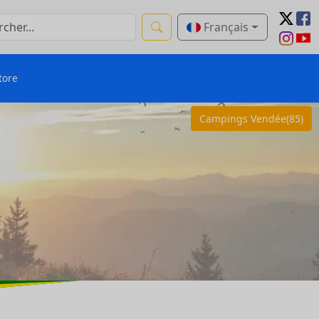
Français
tore
Campings Vendée(85)