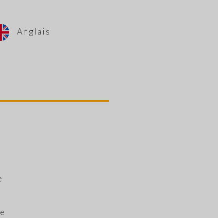
Anglais
e
te