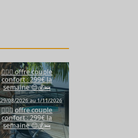
👩‍❤️‍👨 offre couple
confort : 299€ la
semaine 😊💰🛌
29/08/2026 au 1/11/2026
👩‍❤️‍👨 offre couple
confort : 299€ la
semaine 😊💰🛌