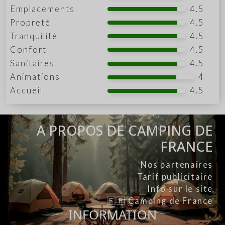
Emplacements
4.5
Propreté
4.5
Tranquilité
4.5
Confort
4.5
Sanitaires
4.5
Animations
4
Accueil
4.5
A PROPOS DE CAMPING DE
FRANCE
Nos partenaires
Tarif publicitaire
Info sur le site
🇫🇷 Camping de France
INFORMATION