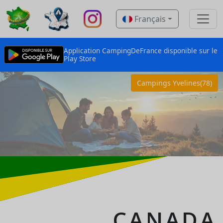
Français
Application CampingDeFrance disponible sur le
Play Store
Campings Yvelines(78)
CANADA