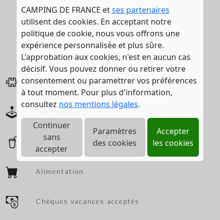
CAMPING DE FRANCE et
ses partenaires
utilisent des cookies. En acceptant notre
politique de cookie, nous vous offrons une
expérience personnalisée et plus sûre.
L'approbation aux cookies, n'est en aucun cas
décisif. Vous pouvez donner ou retirer votre
consentement ou paramettrer vos préférences
Jeux enfants
à tout moment. Pour plus d'information,
consultez
nos mentions légales
.
Salle de jeux
Continuer
Paramètres
Accepter
sans
des cookies
les cookies
Bar
accepter
Alimentation
Chèques vacances acceptés