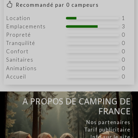
Recommandé par
0
campeurs
Location
1
Emplacements
3
Propreté
0
Tranquilité
0
Confort
0
Sanitaires
0
Animations
0
Accueil
0
A PROPOS DE CAMPING DE
FRANCE
Nos partenaires
Tarif publicitaire
Info sur le site