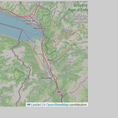
Leaflet
|
©
OpenStreetMap
contributors