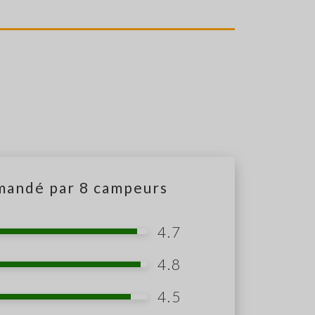
mandé par
8
campeurs
4.7
4.8
4.5