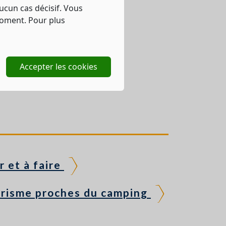
ucun cas décisif. Vous
moment. Pour plus
Accepter les cookies
r et à faire
urisme proches du camping