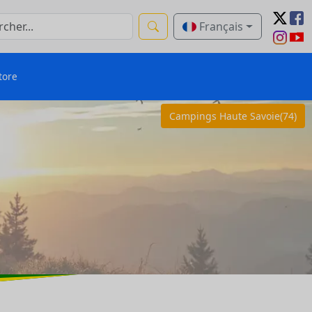
Français
tore
Campings Haute Savoie(74)