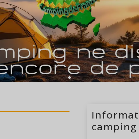
s
camping ouvert
Informat
camping