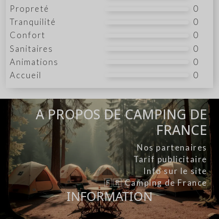
Propreté
0
Tranquilité
0
Confort
0
Sanitaires
0
Animations
0
Accueil
0
A PROPOS DE CAMPING DE
FRANCE
Nos partenaires
Tarif publicitaire
Info sur le site
🇫🇷 Camping de France
INFORMATION