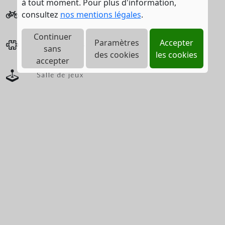
à tout moment. Pour plus d'information,
consultez
nos mentions légales
.
Location de vélo
Continuer
Paramètres
Accepter
Jeux enfants
sans
des cookies
les cookies
accepter
Salle de jeux