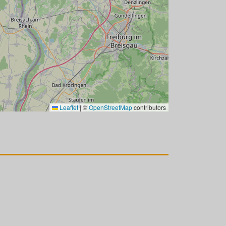
Leaflet
|
©
OpenStreetMap
contributors