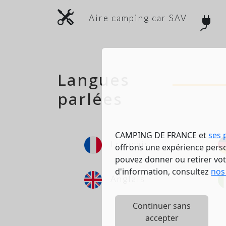
Aire camping car SAV
Langues
parlées
CAMPING DE FRANCE et
ses 
Français
offrons une expérience person
pouvez donner ou retirer vo
d'information, consultez
nos
Anglais
Continuer sans
accepter