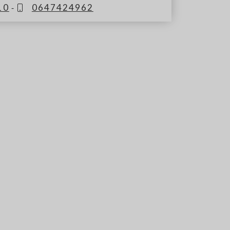
10
-
0647424962