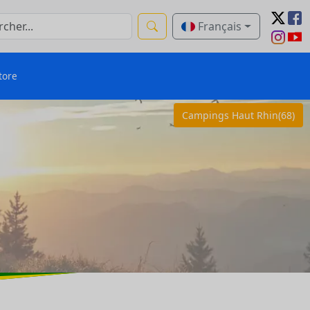
Français
tore
Campings Haut Rhin(68)