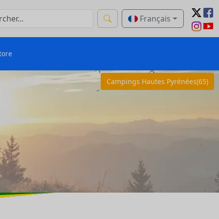
Français
tore
Campings Hautes Pyrénées(65)