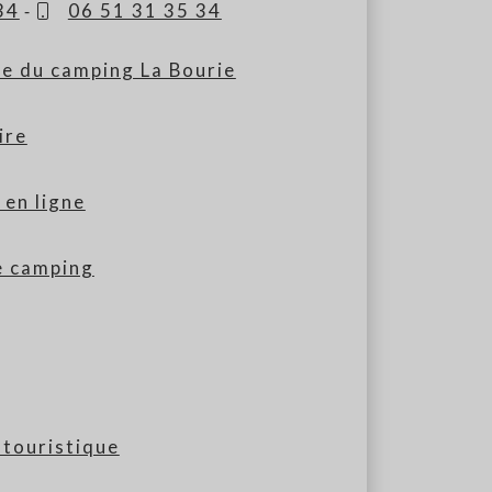
34
-
06 51 31 35 34
ite du camping La Bourie
ire
 en ligne
e camping
touristique