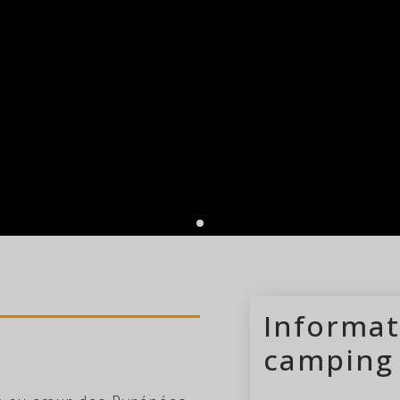
nts
camping 
Informat
camping