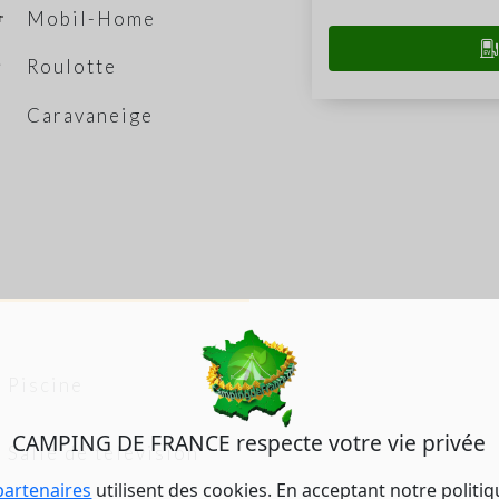
Mobil-Home
Roulotte
Caravaneige
Piscine
CAMPING DE FRANCE respecte votre vie privée
Salle de télévision
partenaires
utilisent des cookies. En acceptant notre politi