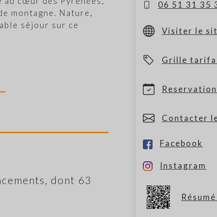
e au cœur des Pyrénées,
06 51 31 35 
 de montagne. Nature,
able séjour sur ce
Visiter le s
Grille tarifa
Reservation
Contacter l
Facebook
Instagram
cements, dont 63
Résumé 