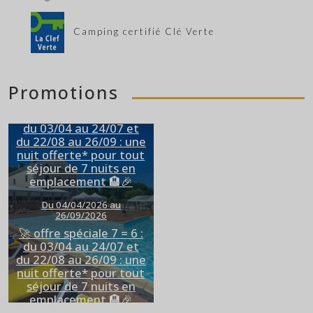
Camping certifié Clé Verte
Promotions
🚀 offre spéciale 7 = 6 :
du 03/04 au 24/07 et
du 22/08 au 26/09 : une
nuit offerte* pour tout
séjour de 7 nuits en
emplacement 🏨🎉
Du 04/04/2026 au
26/09/2026
🚀 offre spéciale 7 = 6 :
du 03/04 au 24/07 et
du 22/08 au 26/09 : une
nuit offerte* pour tout
séjour de 7 nuits en
emplacement 🏨🎉