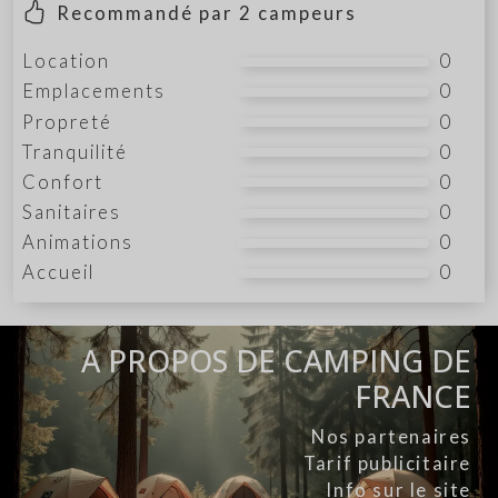
Recommandé par
2
campeurs
Location
0
Emplacements
0
Propreté
0
Tranquilité
0
Confort
0
Sanitaires
0
Animations
0
Accueil
0
A PROPOS DE CAMPING DE
FRANCE
Nos partenaires
Tarif publicitaire
Info sur le site