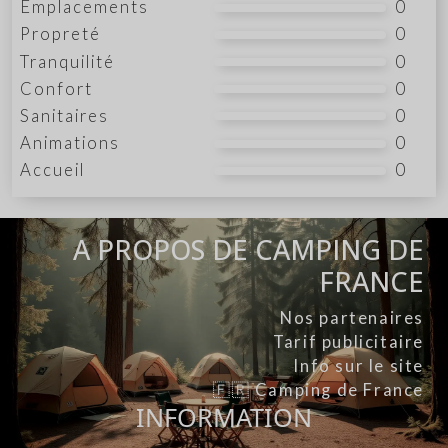
Emplacements
0
Propreté
0
Tranquilité
0
Confort
0
Sanitaires
0
Animations
0
Accueil
0
A PROPOS DE CAMPING DE
FRANCE
Nos partenaires
Tarif publicitaire
Info sur le site
🇫🇷 Camping de France
INFORMATION