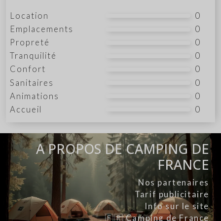
Location
0
Emplacements
0
Propreté
0
Tranquilité
0
Confort
0
Sanitaires
0
Animations
0
Accueil
0
A PROPOS DE CAMPING DE
FRANCE
Nos partenaires
Tarif publicitaire
Info sur le site
🇫🇷 Camping de France