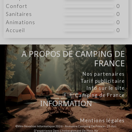
Confort
0
Sanitaires
0
Animations
0
Accueil
0
A PROPOS DE CAMPING DE
FRANCE
Nos partenaires
Tarif publicitaire
Info sur le site
🇫🇷 Camping de France
INFORMATION
Mentions légales
©Win Novation Informatique 2026 - Annuaire Camping De France - 25 Ans
D'expérience Dans L'hébergement De Plein Air