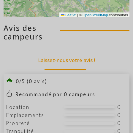
Leaflet
|
©
OpenStreetMap
contributors
Avis des
campeurs
Laissez-nous votre avis !
0/5 (0 avis)
Recommandé par
0
campeurs
Location
0
Emplacements
0
Propreté
0
Tranquilité
0