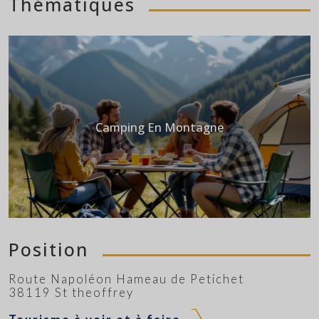
Thématiques
Camping En Montagne
Position
Route Napoléon Hameau de Petichet
38119 St theoffrey