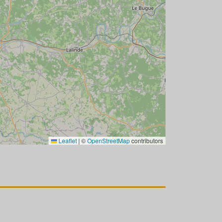
Leaflet
|
©
OpenStreetMap
contributors