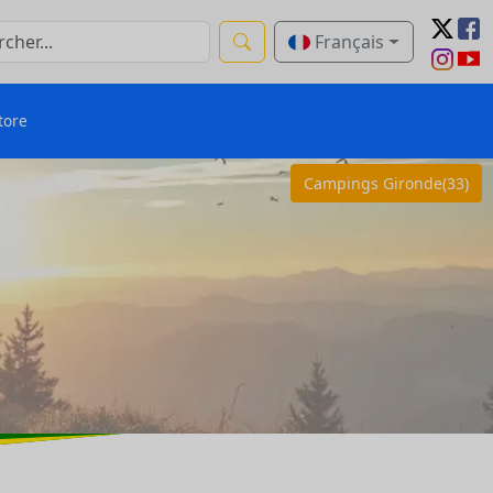
Français
tore
Campings Gironde(33)