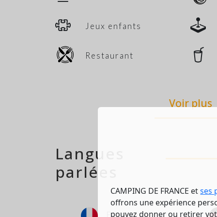
Jeux enfants
Restaurant
Voir plus
Langues
parlées
CAMPING DE FRANCE et
ses 
offrons une expérience person
pouvez donner ou retirer vo
Français