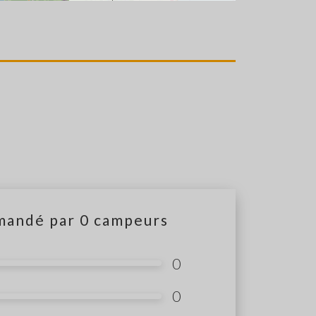
mandé par
0
campeurs
0
0