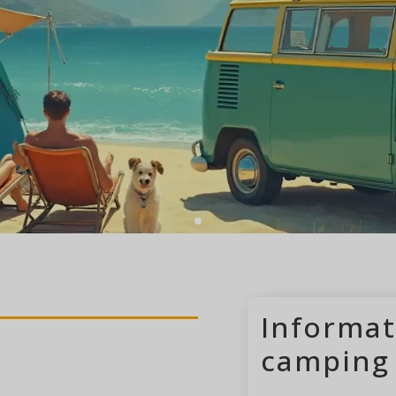
s
camping ouvert
Informat
camping