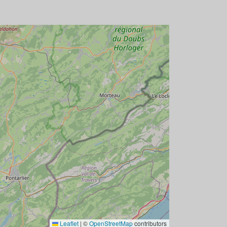
Leaflet
|
©
OpenStreetMap
contributors