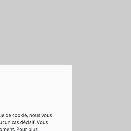
que de cookie, nous vous
ucun cas décisif. Vous
moment. Pour plus