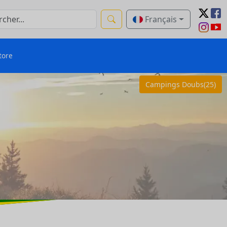
Français
tore
Campings Doubs(25)