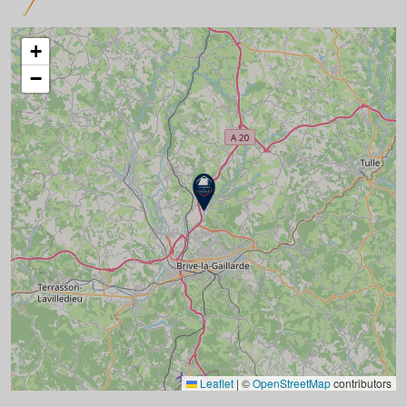
+
−
Leaflet
|
©
OpenStreetMap
contributors