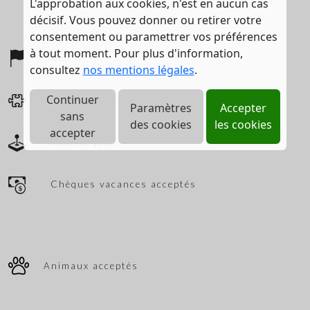
L'approbation aux cookies, n'est en aucun cas
décisif. Vous pouvez donner ou retirer votre
consentement ou paramettrer vos préférences
à tout moment. Pour plus d'information,
Golf
consultez
nos mentions légales
.
Continuer
Jeux enfants
Paramètres
Accepter
sans
des cookies
les cookies
accepter
Salle de jeux
Chèques vacances acceptés
Animaux acceptés