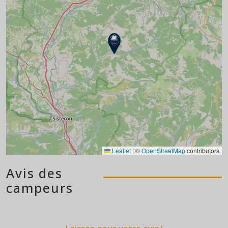
Leaflet
|
©
OpenStreetMap
contributors
Avis des
campeurs