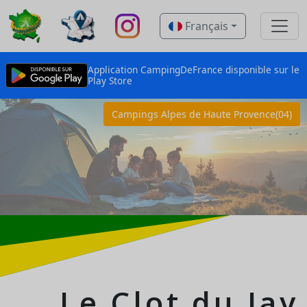
Français
Application CampingDeFrance disponible sur le
Play Store
Campings Alpes de Haute Provence(04)
Le Clot du Jay