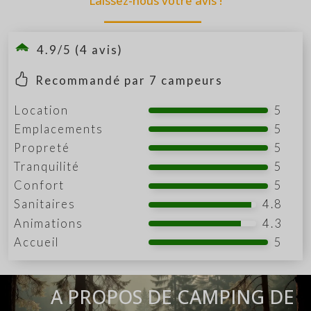
Laissez-nous votre avis !
4.9/5 (4 avis)
Recommandé par
7
campeurs
Location
5
Emplacements
5
Propreté
5
Tranquilité
5
Confort
5
Sanitaires
4.8
Animations
4.3
Accueil
5
A PROPOS DE CAMPING DE