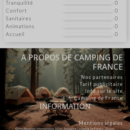
Tranquilité
0
Confort
0
Sanitaires
0
Animations
0
Accueil
0
A PROPOS DE CAMPING DE
FRANCE
Nos partenaires
Tarif publicitaire
Info sur le site
🇫🇷 Camping de France
INFORMATION
Mentions légales
©Win Novation Informatique 2026 - Annuaire Camping De France - 25 Ans