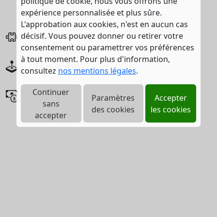
politique de cookie, nous vous offrons une
expérience personnalisée et plus sûre.
L'approbation aux cookies, n'est en aucun cas
décisif. Vous pouvez donner ou retirer votre
Jeux enfants
consentement ou paramettrer vos préférences
à tout moment. Pour plus d'information,
Salle de jeux
consultez
nos mentions légales
.
Continuer
Chèques vacances acceptés
Paramètres
Accepter
sans
des cookies
les cookies
accepter