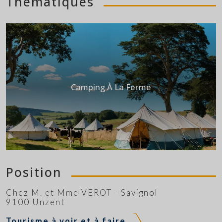
Thématiques
Camping À La Ferme
Position
Chez M. et Mme VEROT - Savignol
9100 Unzent
Tourisme à voir et à faire