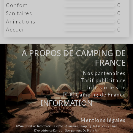
Confort
0
Sanitaires
0
Animations
0
Accueil
0
A PROPOS DE CAMPING DE
FRANCE
Nos partenaires
Tarif publicitaire
Info sur le site
🇫🇷 Camping de France
INFORMATION
Mentions légales
©Win Novation Informatique 2026 - Annuaire Camping De France - 25 Ans
D'expérience Dans L'hébergement De Plein Air