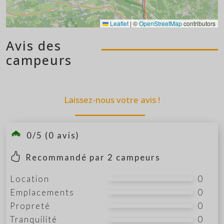
Leaflet
|
©
OpenStreetMap
contributors
Avis des
campeurs
Laissez-nous votre avis !
0/5 (0 avis)
Recommandé par
2
campeurs
Location
0
Emplacements
0
Propreté
0
Tranquilité
0