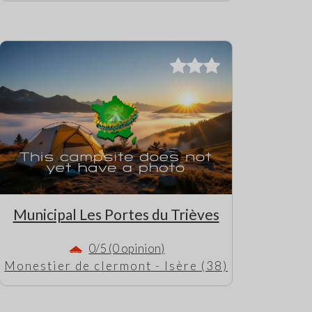
Municipal Les Portes du Trièves
0/5 (0 opinion)
Monestier de clermont - Isère (38)