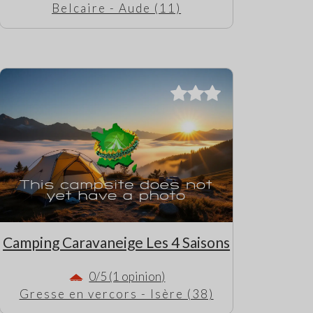
Belcaire - Aude (11)
Camping Caravaneige Les 4 Saisons
0/5 (1 opinion)
Gresse en vercors - Isère (38)