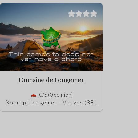
Domaine de Longemer
0/5 (0 opinion)
Xonrupt longemer - Vosges (88)