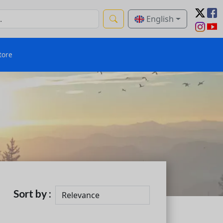
English
tore
Sort by :