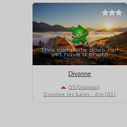
Divonne
0/5 (0 opinion)
Divonne les bains - Ain (01)