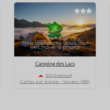
Camping des Lacs
0/5 (0 opinion)
Celles sur plaine - Vosges (88)