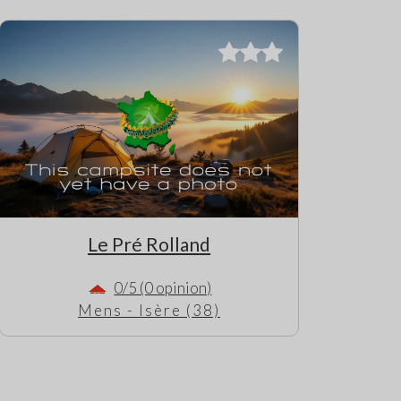
Le Pré Rolland
0/5 (0 opinion)
Mens - Isère (38)