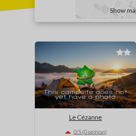
Show ma
Le Cézanne
0/5 (0 opinion)