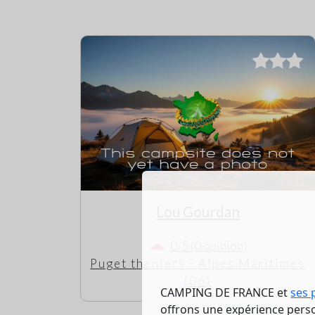
Lou Gourdan
0/5 (0 opinion)
Puget theniers - Alpes Maritimes
(06)
CAMPING DE FRANCE et
ses 
offrons une expérience person