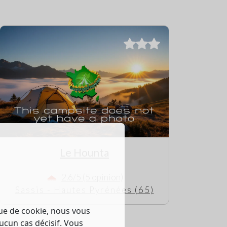
Le Hounta
2.6/5 (5 opinion)
Sassis - Hautes Pyrénées (65)
que de cookie, nous vous
ucun cas décisif. Vous