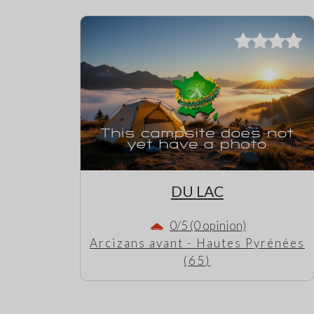
DU LAC
0/5 (0 opinion)
Arcizans avant - Hautes Pyrénées
(65)