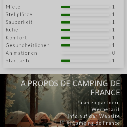
Miete
1
Stellplätze
1
Sauberkeit
1
Ruhe
1
Komfort
1
Gesundheitlichen
1
Animationen
0
Startseite
1
A PROPOS DE CAMPING DE
FRANCE
Unseren partnern
Werbetarif
Info auf der Website
🇫🇷 Camping de France