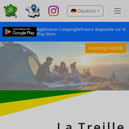
Deutsch
Application CampingDeFrance disponible sur le
Play Store
Campings Var(83)
La Treille