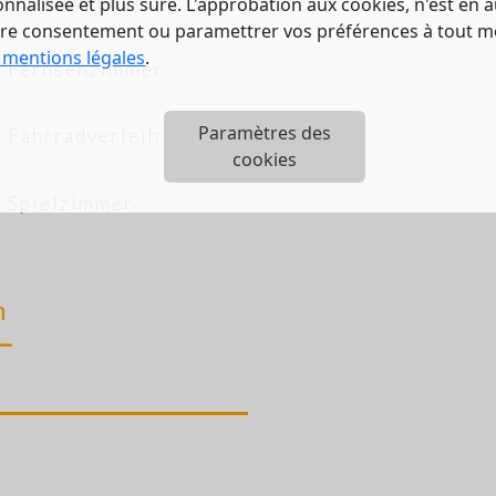
Schwimmbecken
nalisée et plus sûre. L'approbation aux cookies, n'est en a
tre consentement ou paramettrer vos préférences à tout 
 mentions légales
.
Fernsehzimmer
Paramètres des
Fahrradverleih
cookies
Spielzimmer
n