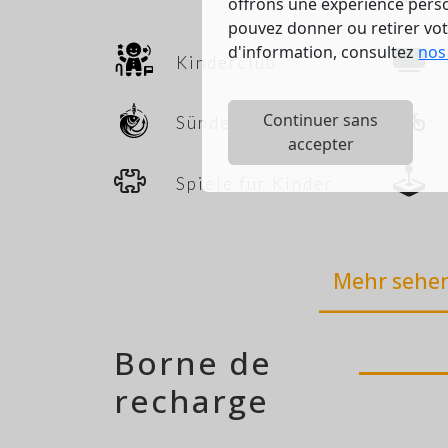
offrons une expérience person
pouvez donner ou retirer vo
d'information, consultez
nos
Kinderclub
Continuer sans
Sünde
accepter
Spiele für Kinder
Mehr sehe
Borne de
recharge