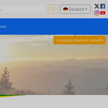
Deutsch
tore
Campings Maine et Loire(49)