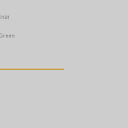
ität
 Green