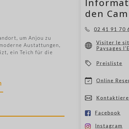
Informa
den Cam
02 41 91 70 
tandort, um Anjou zu
Visiter le s
 moderne Austattungen,
Paysages l'
t, ein Teich für die
Preisliste
Online Rese
n
Kontaktiere
Facebook
Instagram